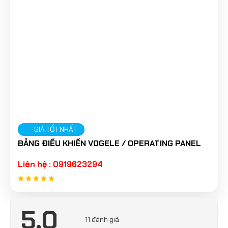
GIÁ TỐT NHẤT
BẢNG ĐIỀU KHIỂN VOGELE / OPERATING PANEL
Liên hệ : 0919623294
5.0
11 đánh giá