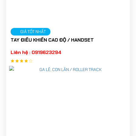
GIÁ TỐT NHẤT
TAY ĐIỀU KHIỂN CAO ĐỘ / HANDSET
Liên hệ : 0919623294