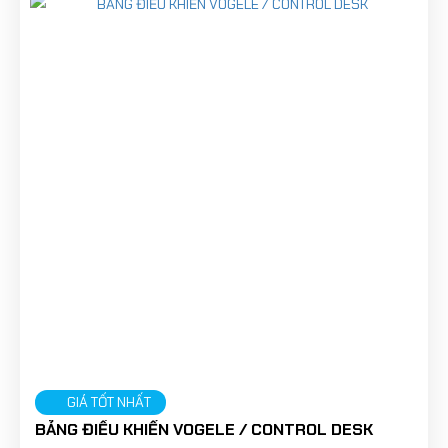
GIÁ TỐT NHẤT
BẢNG ĐIỀU KHIỂN VOGELE / CONTROL DESK