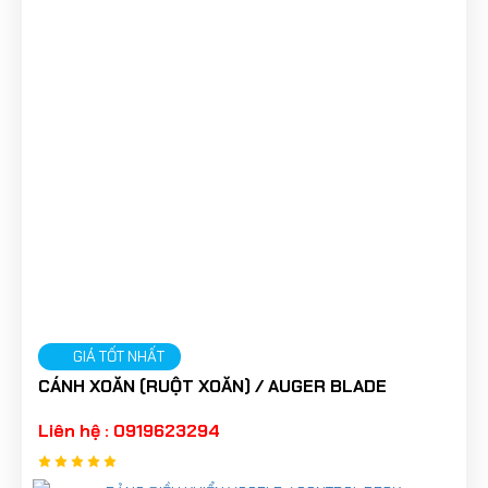
GIÁ TỐT NHẤT
CÁNH XOẮN (RUỘT XOẮN) / AUGER BLADE
Liên hệ : 0919623294