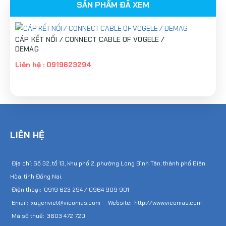
SẢN PHẨM ĐÃ XEM
CÁP KẾT NỐI / CONNECT CABLE OF VOGELE /
DEMAG
Liên hệ : 0919623294
LIÊN HỆ
Địa chỉ: Số 32, tổ 13, khu phố 2, phường Long Bình Tân, thành phố Biên
Hòa, tỉnh Đồng Nai.
Điện thoại: 0919 623 294 / 0964 909 901
Email: xuyenviet@vicomas.com Website: http://www.vicomas.com
Mã số thuế: 3603 472 720