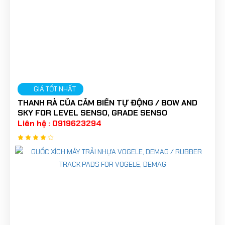
GIÁ TỐT NHẤT
THANH RÀ CỦA CẢM BIẾN TỰ ĐỘNG / BOW AND
SKY FOR LEVEL SENSO, GRADE SENSO
Liên hệ : 0919623294