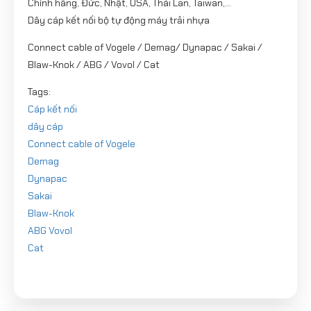
Chính hãng, Đức, Nhật, USA, Thái Lan, Taiwan,...
Dây cáp kết nối bộ tự động máy trải nhựa
Connect cable of Vogele / Demag/ Dynapac / Sakai /
Blaw-Knok / ABG / Vovol / Cat
Tags:
Cáp kết nối
dây cáp
Connect cable of Vogele
Demag
Dynapac
Sakai
Blaw-Knok
ABG Vovol
Cat