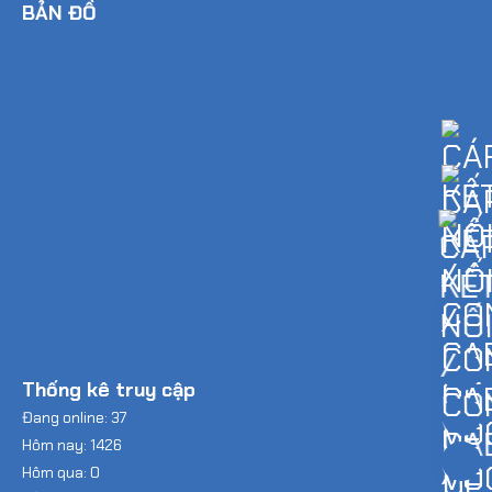
BẢN ĐỒ
Thống kê truy cập
Đang online: 37
Hôm nay: 1426
Hôm qua: 0