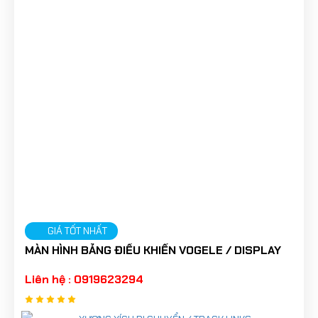
GIÁ TỐT NHẤT
MÀN HÌNH BẢNG ĐIỀU KHIỂN VOGELE / DISPLAY
Liên hệ : 0919623294