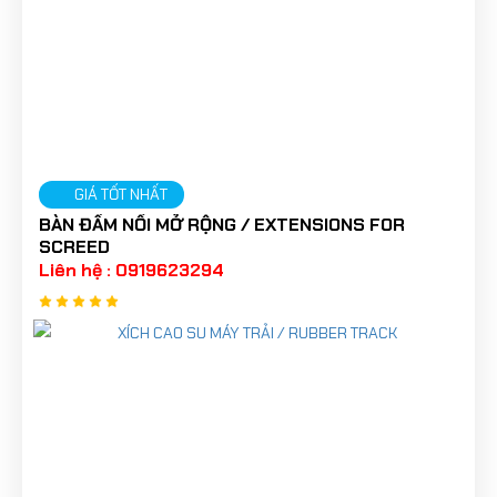
GIÁ TỐT NHẤT
BÀN ĐẦM NỐI MỞ RỘNG / EXTENSIONS FOR
SCREED
Liên hệ : 0919623294