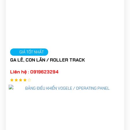
GIÁ TỐT NHẤT
GA LÊ, CON LĂN / ROLLER TRACK
Liên hệ : 0919623294