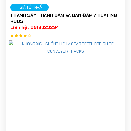
GIÁ TỐT NHẤT
THANH SẤY THANH BĂM VÀ BÀN ĐẦM / HEATING
RODS
Liên hệ : 0919623294