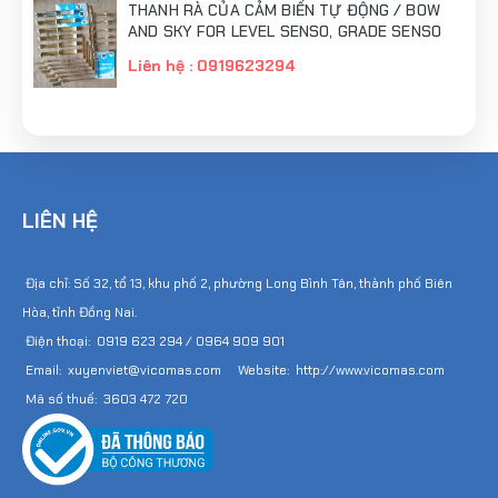
THANH RÀ CỦA CẢM BIẾN TỰ ĐỘNG / BOW
AND SKY FOR LEVEL SENSO, GRADE SENSO
Liên hệ : 0919623294
LIÊN HỆ
Địa chỉ: Số 32, tổ 13, khu phố 2, phường Long Bình Tân, thành phố Biên
Hòa, tỉnh Đồng Nai.
Điện thoại: 0919 623 294 / 0964 909 901
Email: xuyenviet@vicomas.com Website: http://www.vicomas.com
Mã số thuế: 3603 472 720