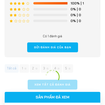
100%
| 1
0%
| 0
0%
| 0
0%
| 0
Có 1 đánh giá
GỬI ĐÁNH GIÁ CỦA BẠN
Tất cả
1
2
3
4
5
XEM TẤT CẢ ĐÁNH GIÁ
SẢN PHẨM ĐÃ XEM