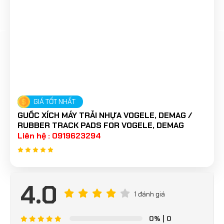
GIÁ TỐT NHẤT
GUỐC XÍCH MÁY TRẢI NHỰA VOGELE, DEMAG /
RUBBER TRACK PADS FOR VOGELE, DEMAG
Liên hệ : 0919623294
4.0
1 đánh giá
0%
| 0