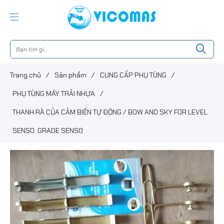
Trang chủ
/
Sản phẩm
/
CUNG CẤP PHỤ TÙNG
/
PHỤ TÙNG MÁY TRẢI NHỰA
/
THANH RÀ CỦA CẢM BIẾN TỰ ĐỘNG / BOW AND SKY FOR LEVEL
SENSO, GRADE SENSO