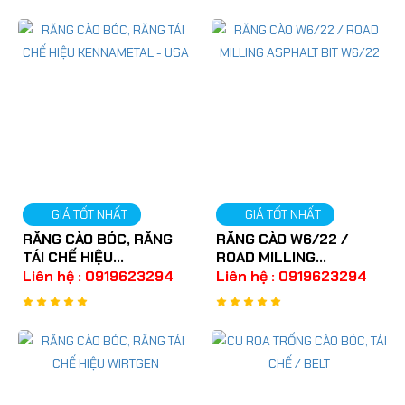
GIÁ TỐT NHẤT
GIÁ TỐT NHẤT
RĂNG CÀO BÓC, RĂNG
RĂNG CÀO W6/22 /
TÁI CHẾ HIỆU
ROAD MILLING
KENNAMETAL - USA
ASPHALT BIT W6/22
Liên hệ : 0919623294
Liên hệ : 0919623294