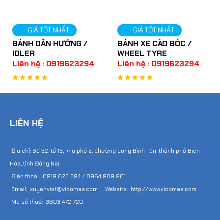
GIÁ TỐT NHẤT
GIÁ TỐT NHẤT
BÁNH DẪN HƯỚNG /
BÁNH XE CÀO BÓC /
IDLER
WHEEL TYRE
Liên hệ : 0919623294
Liên hệ : 0919623294
LIÊN HỆ
Địa chỉ: Số 32, tổ 13, khu phố 2, phường Long Bình Tân, thành phố Biên
Hòa, tỉnh Đồng Nai.
Điện thoại: 0919 623 294 / 0964 909 901
Email: xuyenviet@vicomas.com Website: http://www.vicomas.com
Mã số thuế: 3603 472 720