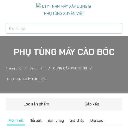
PHỤ TÙNG MÁY CÀO BÓC
/
/
/
Trang chủ
Sản phẩm
CUNG CẤP PHỤ TÙNG
PHỤ TÙNG MÁY CÀO BÓC
Lọc sản phẩm
Sắp xếp
Mới nhất
Nổi bật
Bán chạy
Giá thấp
Giá cao