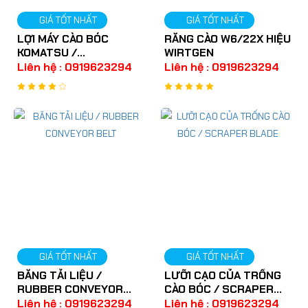
GIÁ TỐT NHẤT
GIÁ TỐT NHẤT
LỢI MÁY CÀO BÓC
RĂNG CÀO W6/22X HIỆU
KOMATSU /
WIRTGEN
TOOLHOLDER
Liên hệ : 0919623294
Liên hệ : 0919623294
GIÁ TỐT NHẤT
GIÁ TỐT NHẤT
BĂNG TẢI LIỆU /
LƯỠI CẠO CỦA TRỐNG
RUBBER CONVEYOR
CÀO BÓC / SCRAPER
BELT
BLADE
Liên hệ : 0919623294
Liên hệ : 0919623294