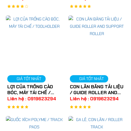
GIÁ TỐT NHẤT
GIÁ TỐT NHẤT
LỢI CỦA TRỐNG CÀO
CON LĂN BĂNG TẢI LIỆU
BÓC, MÁY TÁI CHẾ /
/ GUIDE ROLLER AND
TOOLHOLDER
SUPPORT ROLLER
Liên hệ : 0919623294
Liên hệ : 0919623294