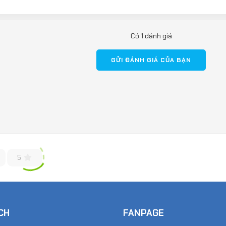
Có 1 đánh giá
GỬI ĐÁNH GIÁ CỦA BẠN
5
CH
FANPAGE