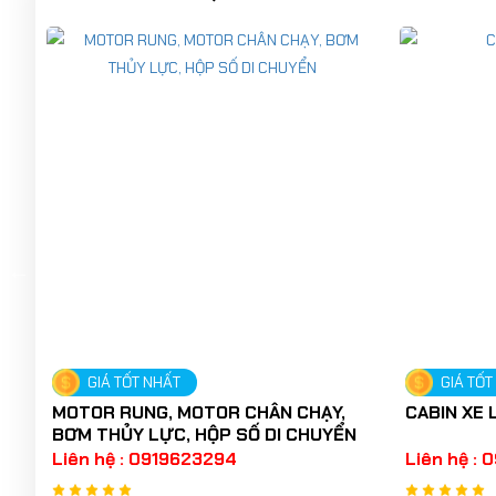
GIÁ TỐT NHẤT
GIÁ TỐT
MOTOR RUNG, MOTOR CHÂN CHẠY,
CABIN XE
BƠM THỦY LỰC, HỘP SỐ DI CHUYỂN
Liên hệ : 0919623294
Liên hệ :