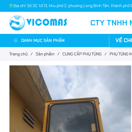
Địa chỉ: Số 32, tổ 13, khu phố 2, phường Long Bình Tân, thành phố 
CTY TNHH 
VỀ CH
DANH MỤC SẢN PHẨM
Trang chủ
/
Sản phẩm
/
CUNG CẤP PHỤ TÙNG
/
PHỤ TÙNG M