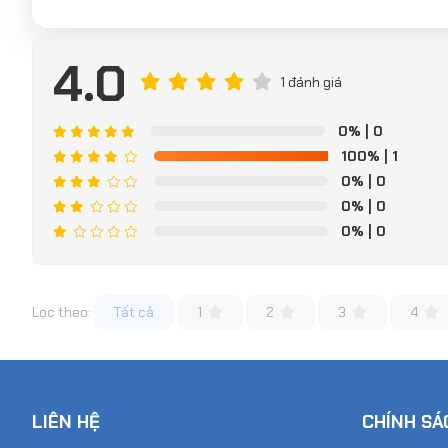
4.0
1 đánh giá
0%
| 0
100%
| 1
0%
| 0
0%
| 0
0%
| 0
Lọc theo:
Tất cả
1
2
3
4
LIÊN HỆ
CHÍNH SÁ