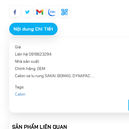
Nội dung Chi Tiết
Giá:
Liên hệ 0919623294
Nhà sản xuất:
Chính hãng, OEM
Cabin xe lu rung SAKAI, BOMAG, DYNAPAC, ...
Tags:
Cabin
cabin xe lu rung SAKAI
Bomag
Dynapac
.
SẢN PHẨM LIÊN QUAN