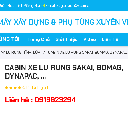
Biên Hòa, tỉnh Đồng Nai.
Email: xuyenviet@vicomas.com
MÁY XÂY DỰNG & PHỤ TÙNG XUYÊN V
ÚNG TÔI
Trang Chủ
Giới Thiệu
Video
Liên Hệ
ÁY LU RUNG, TĨNH, LỐP
/
CABIN XE LU RUNG SAKAI, BOMAG, DYNAPAC, .
CABIN XE LU RUNG SAKAI, BOMAG,
DYNAPAC, ...
( 1 đánh giá )
Liên hệ : 0919623294