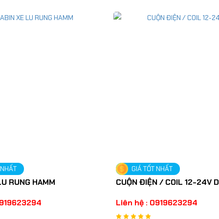
 NHẤT
GIÁ TỐT NHẤT
 LU RUNG HAMM
CUỘN ĐIỆN / COIL 12-24V 
 0919623294
Liên hệ : 0919623294