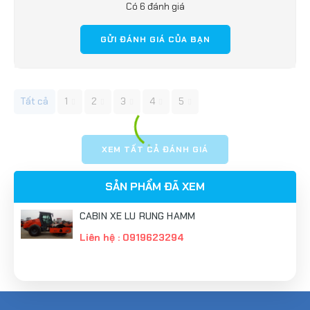
Có 6 đánh giá
GỬI ĐÁNH GIÁ CỦA BẠN
Tất cả
1
2
3
4
5
XEM TẤT CẢ ĐÁNH GIÁ
SẢN PHẨM ĐÃ XEM
CABIN XE LU RUNG HAMM
Liên hệ : 0919623294