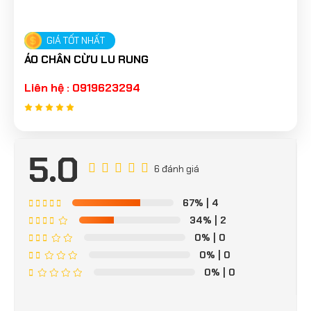
GIÁ TỐT NHẤT
ÁO CHÂN CỪU LU RUNG
Liên hệ : 0919623294
5.0
6 đánh giá
67%
| 4
34%
| 2
0%
| 0
0%
| 0
0%
| 0