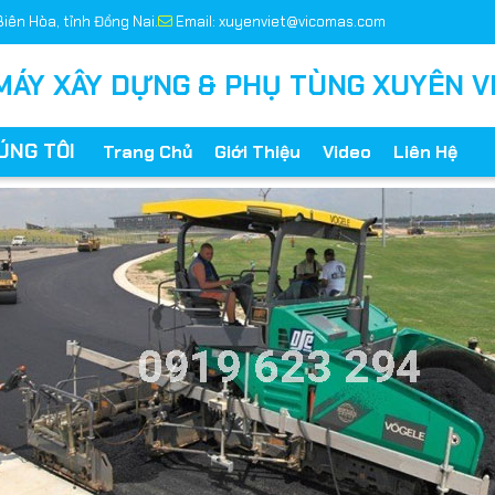
Biên Hòa, tỉnh Đồng Nai.
Email: xuyenviet@vicomas.com
MÁY XÂY DỰNG & PHỤ TÙNG XUYÊN V
ÚNG TÔI
Trang Chủ
Giới Thiệu
Video
Liên Hệ