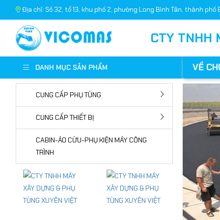
Địa chỉ: Số 32, tổ 13, khu phố 2, phường Long Bình Tân, thành phố 
CTY TNHH 
VỀ CH
DANH MỤC SẢN PHẨM
CUNG CẤP PHỤ TÙNG
CUNG CẤP THIẾT BỊ
CABIN-ÁO CỪU-PHỤ KIỆN MÁY CÔNG
TRÌNH