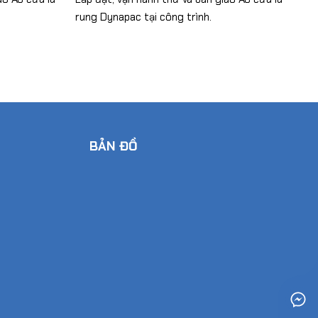
rung Dynapac tại công trình.
run
BẢN ĐỒ