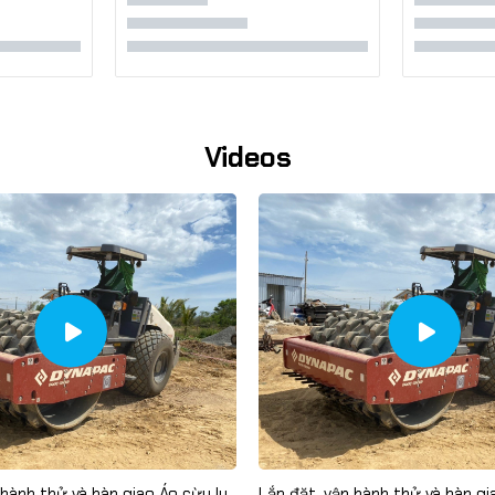
Videos
 hành thử và bàn giao Áo cừu lu
Lắp đặt, vận hành thử và bàn gi