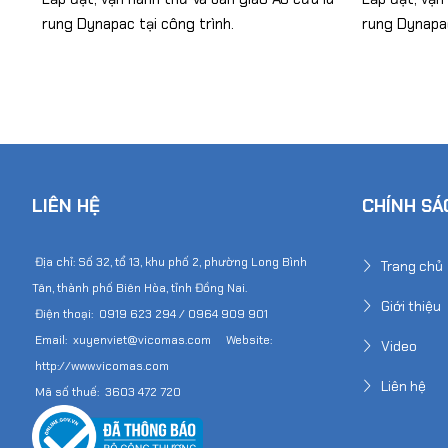
rung Dynapac tại công trình.
rung Dynapac
LIÊN HỆ
CHÍNH SÁ
Địa chỉ: Số 32, tổ 13, khu phố 2, phường Long Bình
Trang chủ
Tân, thành phố Biên Hòa, tỉnh Đồng Nai.
Giới thiệu
Điện thoại: 0919 623 294 / 0964 909 901
Email: xuyenviet@vicomas.com Website:
Video
http://www.vicomas.com
Liên hệ
Mã số thuế: 3603 472 720